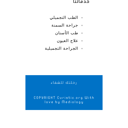
خدماتنا
الطب التجميلي
جراحة السمنة
طب الأسنان
علاج العيون
الجراحة التجميلية
رحلتك للشفاء
COPYRIGHT Curistic.org With
love by Mediology