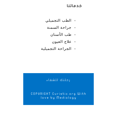
خدماتنا
الطب التجميلي
جراحة السمنة
طب الأسنان
علاج العيون
الجراحة التجميلية
رحلتك للشفاء
COPYRIGHT Curistic.org With
love by Mediology